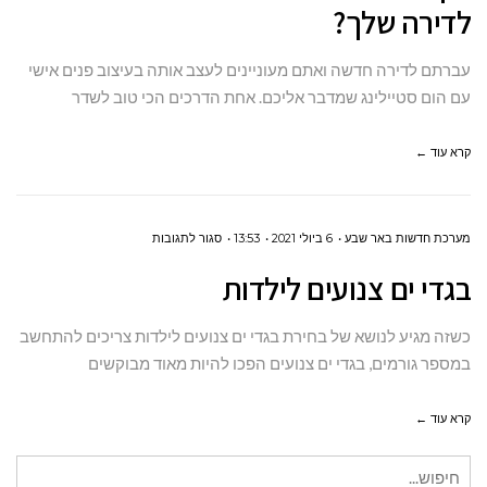
לדירה שלך?
תמונות
אישיות
עברתם לדירה חדשה ואתם מעוניינים לעצב אותה בעיצוב פנים אישי
מהממות
עם הום סטיילינג שמדבר אליכם. אחת הדרכים הכי טוב לשדר
לדירה
שלך?
קרא עוד ←
על
מערכת חדשות באר שבע
6 ביולי 2021
13:53
סגור לתגובות
בגדי
בגדי ים צנועים לילדות
ים
צנועים
כשזה מגיע לנושא של בחירת בגדי ים צנועים לילדות צריכים להתחשב
לילדות
במספר גורמים, בגדי ים צנועים הפכו להיות מאוד מבוקשים
קרא עוד ←
חיפוש