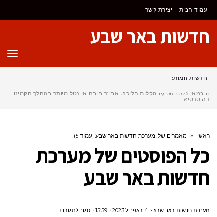
לתוכן
עמוד הבית
יצירת קשר
חדשות באר שבע
תפר
חדשות חמות:
11 במאי 2026
19:06
מקלות הליכה: אביזר חובה או נטל מיותר במהלך הקמינו
דה סנטיאגו?
ראשי
»
מאמרים של: מערכת חדשות באר שבע (עמוד 5)
כל הפוסטים של
מערכת
חדשות באר שבע
על
מערכת חדשות באר שבע
4 באפריל 2023
15:59
סגור לתגובות