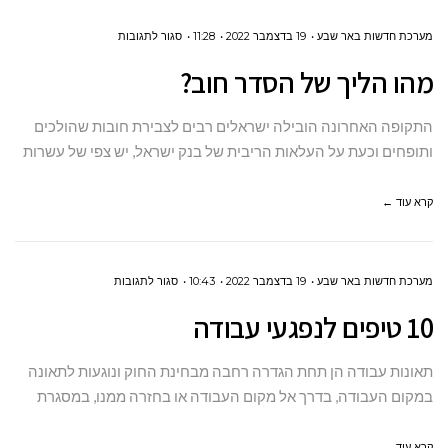
על
מערכת חדשות באר שבע
19 בדצמבר 2022
11:28
סגור לתגובות
מהו
מהו הליך של הסדר חוב?
הליך
של
התקופה האחרונה הובילה ישראלים רבים לצבירת חובות שהולכים
הסדר
ותופחים וכעת על העלאות הריבית של בנק ישראל, יש צפי של עשרות
חוב?
קרא עוד ←
על
מערכת חדשות באר שבע
19 בדצמבר 2022
10:43
סגור לתגובות
10
10 טיפים לנפגעי עבודה
טיפים לנפגעי
עבודה
תאונות עבודה הן תחת הגדרה רחבה מבחינת החוק ונוגעות לתאונה
במקום העבודה, בדרך אל מקום העבודה או בחזרה ממנו, במסגרת
קרא עוד ←