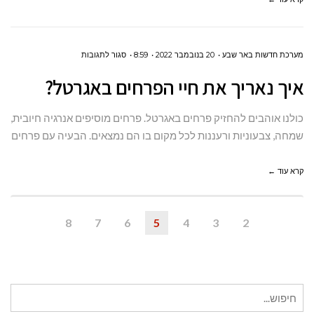
על
מערכת חדשות באר שבע
20 בנובמבר 2022
8:59
סגור לתגובות
איך
איך נאריך את חיי הפרחים באגרטל?
נאריך
את
כולנו אוהבים להחזיק פרחים באגרטל. פרחים מוסיפים אנרגיה חיובית,
חיי
שמחה, צבעוניות ורעננות לכל מקום בו הם נמצאים. הבעיה עם פרחים
הפרחים
קרא עוד ←
באגרטל?
8
7
6
5
4
3
2
חיפוש
עבור: