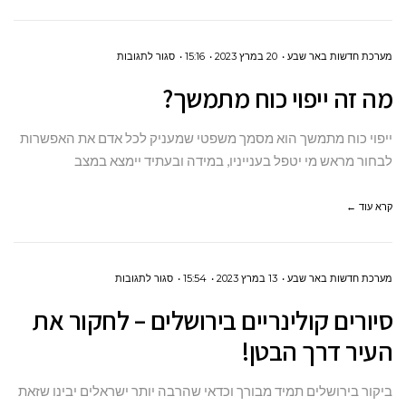
על
מערכת חדשות באר שבע
20 במרץ 2023
15:16
סגור לתגובות
מה
מה זה ייפוי כוח מתמשך?
זה ייפוי כוח מתמשך?
ייפוי כוח מתמשך הוא מסמך משפטי שמעניק לכל אדם את האפשרות
לבחור מראש מי יטפל בענייניו, במידה ובעתיד יימצא במצב
קרא עוד ←
על
מערכת חדשות באר שבע
13 במרץ 2023
15:54
סגור לתגובות
סיורים קולינריים בירושלים
סיורים קולינריים בירושלים – לחקור את
–
העיר דרך הבטן!
לחקור
את
ביקור בירושלים תמיד מבורך וכדאי שהרבה יותר ישראלים יבינו שזאת
העיר