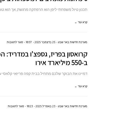
מלונות
אולם
מומלצי
תכנון טיול משפחתי ליפן הוא הרפתקה מרגשת, אך הוא טו
גדול?
למשפח
ביפן:
קרא עוד ←
המדרי
המלא
על
מערכת חדשות באר שבע
25 בדצמבר 2025
18:57
סגור לתגובות
לטיול
קרואסו
עם
קרואסון בפריז, גספצ'ו במדריד:
בפריז,
ילדים
ב-550 מיליארד אירו
גספצ'ו
ב-2025
במדריד
דמיינו את הבוקר שלכם מתחיל בבית קפה פריזאי קלאסי 
המהפ
האירופ
קרא עוד ←
שתחב
את
היבשת
על
מערכת חדשות באר שבע
23 באפריל 2025
18:23
סגור לתגובות
ב-550