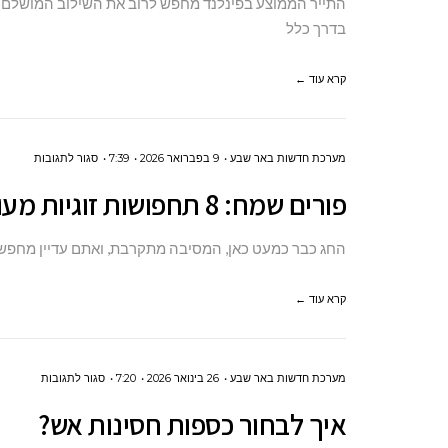
התייר הממוצע בפינלנד מחפש לרוב את השילוב המושלם בין
6
בדרך כלל
מלונות
קרא עוד ←
על
מסלול
התיירות
על
מערכת חדשות באר שבע
9 בפברואר 2026
7:39
סגור לתגובות
בפינלנד
פורים
פורים שמח: 8 תחפושות זוגיות מעולות של הרגע האחרון
שמח:
8
החג כבר כמעט כאן, המסיבה מתקרבת, ואתם עדיין מחפשים 
תחפושו
זוגיות
קרא עוד ←
מעולות
של
על
מערכת חדשות באר שבע
26 בינואר 2026
7:20
סגור לתגובות
הרגע
איך
האחרון
איך לבחור כספות חסינות אש?
לבחור