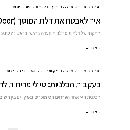
על
מערכת חדשות באר שבע
13 במרץ 2025
11:08
סגור לתגובות
איך
איך לאבטח את דלת המוסך (Garage Door) בכניסה לבית?
לאבטח
את
התקנה של דלת מוסך לבית נועדה בראש ובראשונה לתגבר 
דלת
המוסך
קרא עוד ←
(GARAGE
DOOR)
על
מערכת חדשות באר שבע
15 באוקטובר 2024
11:03
סגור לתגובות
בכניסה
בעקב
לבית?
בעקבות הכלניות: טיולי פריחות לר
הכלני
טיולי
הכלנית היא אחד הפרחים הכי מוכרים בארץ וגם בין היפי
פריחו
לרגל
קרא עוד ←
דרום
אדום