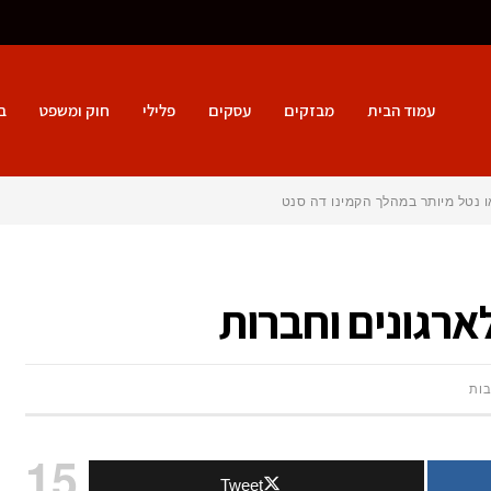
עמוד הבית
מבזקים
עסקים
פלילי
חוק ומשפט
ב
ו נטל מיותר במהלך הקמינו דה סנטיאגו?
ארגונים וחברות
על
בות
סדנאות
15
Tweet
שזירת