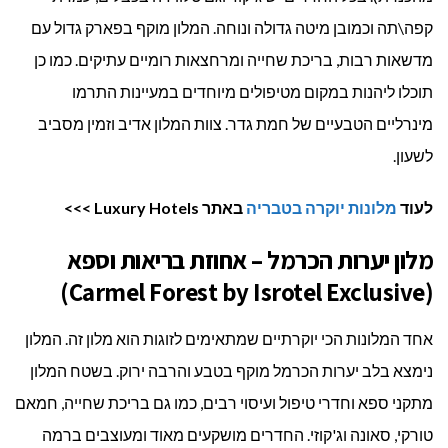
קפה\תה וכמובן מיטה גדולה ונוחה. המלון מוקף בפארק גדול עם
מדשאות רבות, בריכת שחייה ומרחצאות רומיים עתיקים. כמו כן
תוכלו ליהנות במקום מטיפולים מיוחדים במעיינות התרמו
מינרליים הטבעיים של חמת גדר. צוות המלון אדיב וזמין מסביב
לשעון.
לעוד
מלונות יוקרה בטבריה
באתר Luxury Hotels >>>
מלון יערות הכרמל – אחוזת בריאות וספא
(Carmel Forest by Isrotel Exclusive)
אחד המלונות הכי יוקרתיים שמתאימים לזוגות הוא מלון זה. המלון
נימצא בלב יערות הכרמל מוקף בטבע והרבה ירוק. בשטח המלון
מתקני ספא וחדרי טיפול ועיסוי רבים, כמו גם בריכת שחייה, חמאם
טורקי, סאונה וג'קוזי. החדרים מושקעים מאוד ומעוצבים ברמה