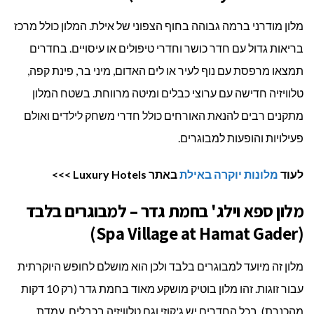
מלון מודרני ברמה גבוהה בחוף הצפוני של אילת. המלון כולל מרכז
בריאות גדול עם חדר כושר וחדרי טיפולים או עיסויים. בחדרים
תמצאו מרפסת עם נוף לעיר או לים האדום, מיני בר, פינת קפה,
טלוויזיה חדישה עם ערוצי כבלים ומיטה מרווחת. בשטח המלון
מתקנים רבים להנאת האורחים כולל חדרי משחק לילדים ואולם
פעילויות והופעות למבוגרים.
לעוד
מלונות יוקרה באילת
באתר Luxury Hotels >>>
מלון ספא וילג' בחמת גדר – למבוגרים בלבד
(Spa Village at Hamat Gader)
מלון זה מיועד למבוגרים בלבד ולכן הוא מושלם לחופש היוקרתית
עבור זוגות. זהו מלון בוטיק מושקע מאוד בחמת גדר (רק 10 דקות
מהכנרת). בכל החדרים יש ג'קוזי וגם טלוויזיה בכבלים, עמדת