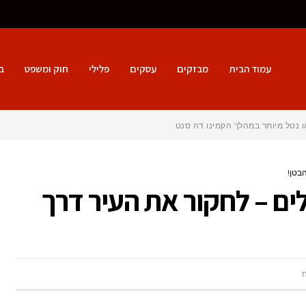
עמוד הבית
מבזקים
עסקים
פלילי
חוק ומשפט
ב
ו נטל מיותר במהלך הקמינו דה סנטיאגו?
הבטן!
לים – לחקור את העיר דרך
על
סיורים קולינריים בירושלים