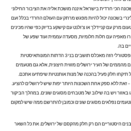
כונה הכי חרדית בישראל איננה מושכת אליה את הציבור החילוני
לינרי בשכונה יכול להיות מפגש מרתק עם העולם החרדי בכלל ועם
ום מרק עם קניידלך או צ'ולנט עם קישקע בדיוק כפי שהיו מכינים
ירו מאפיה עם חלות חלומיות, מסעדה עממית ועוד שפע של
ים בה.
– הכפר הפסטורלי הזה מאכלס תושבים בני 3 הדתות המונותאיסטיות
ים מהממים של העיר ירושלים מזווית חיצונית, אלא גם מטעמים
תיקחו חלק פעיל בהכנה של מנות אותנטיות שיפתיעו אתכם.
– זאת ללא ספק אחת השכונות היותר יפות שיש לירושלים להציע.
 באזור ויש בה שילוב של מטבחים מסוגים שונים. במהלך הביקור
מטעמים נפלאים מסוגים שונים וכמובן להתרשם ממה שיש למקום
מבנים היסטוריים הם רק חלק מהקסם של ירושלים. את כל השאר