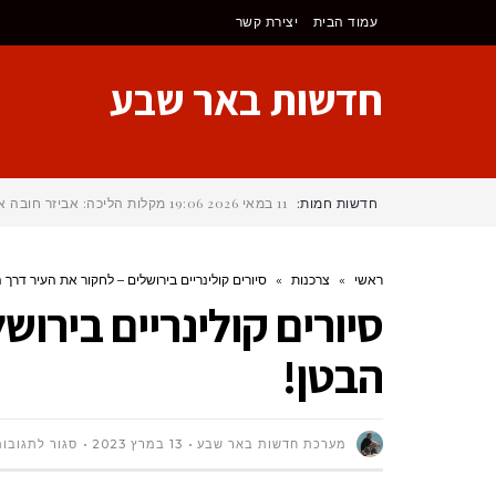
לתוכן
עמוד הבית
יצירת קשר
חדשות באר שבע
חדשות חמות:
11 במאי 2026
19:06
מקלות הליכה: אביזר חובה א
ראשי
»
צרכנות
»
סיורים קולינריים בירושלים – לחקור את העיר דרך 
סיורים קולינריים בירוש
הבטן!
מערכת חדשות באר שבע
13 במרץ 2023
סגור לתגובות