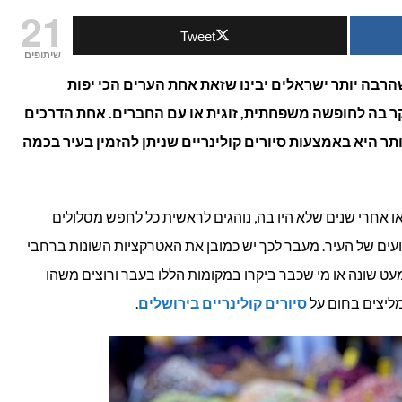
21
Tweet
–
שיתופים
לחקור
הרבה יותר ישראלים יבינו שזאת אחת הערים הכי יפות
בקר בה לחופשה משפחתית, זוגית או עם החברים. אחת הדרכים
את
ותר היא באמצעות סיורים קולינריים שניתן להזמין בעיר בכמה
העיר
דרך
 אחרי שנים שלא היו בה, נוהגים לראשית כל לחפש מסלולים
הבטן!
ועים של העיר. מעבר לכך יש כמובן את האטרקציות השונות ברחבי
מעט שונה או מי שכבר ביקרו במקומות הללו בעבר ורוצים משהו
מליצים בחום על
סיורים קולינריים בירושלים
.