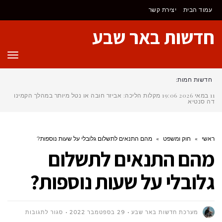
לתוכן
עמוד הבית
יצירת קשר
חדשות באר שבע
תפר
חדשות חמות:
11 במאי 2026
19:06
מקלות הליכה: אביזר חובה או נטל מיותר במהלך הקמינו
דה סנטיאגו?
ראשי
»
חוק ומשפט
»
מהם התנאים לתשלום גלובלי על שעות נוספות?
מהם התנאים לתשלום
גלובלי על שעות נוספות?
על
מערכת חדשות באר שבע
29 בספטמבר 2022
סגור לתגובות