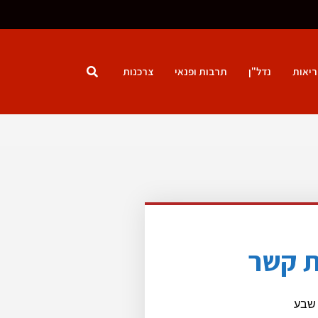
ריאות
נדל"ן
תרבות ופנאי
צרכנות
ת קשר​
שבע