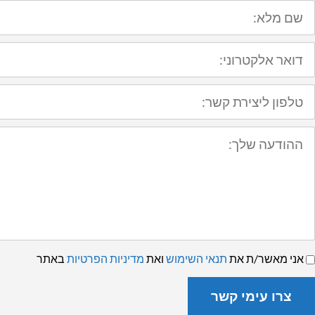
ם
לא:
ואר
לקטרוני:
לפון
יצירת
שר:
הודעה
לך:
נאי
אני מאשר/ת את
תנאי השימוש
ואת
מדיניות הפרטיות
באתר
ימוש
מדיניות
רטיות
צרו עימי קשר