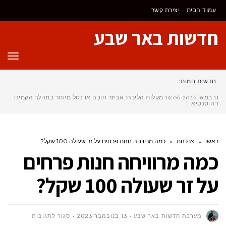
לתוכן
עמוד הבית
יצירת קשר
חדשות באר שבע
תפר
חדשות חמות:
11 במאי 2026
19:06
מקלות הליכה: אביזר חובה או נטל מיותר במהלך הקמינו
דה סנטיאגו
ראשי
»
צרכנות
»
כמה מרוויחה חנות פרחים על זר שעולה 100 שקל?
כמה מרוויחה חנות פרחים
על זר שעולה 100 שקל?
על
מערכת חדשות באר שבע
13 בנובמבר 2023
סגור לתגובות