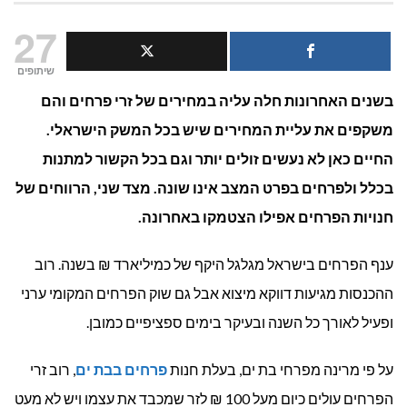
כמה
27
מרוויחה
שיתופים
בשנים האחרונות חלה עליה במחירים של זרי פרחים והם
חנות
משקפים את עליית המחירים שיש בכל המשק הישראלי.
פרחים
החיים כאן לא נעשים זולים יותר וגם בכל הקשור למתנות
על
בכלל ולפרחים בפרט המצב אינו שונה. מצד שני, הרווחים של
חנויות הפרחים אפילו הצטמקו באחרונה.
זר
שעולה
ענף הפרחים בישראל מגלגל היקף של כמיליארד ₪ בשנה. רוב
ההכנסות מגיעות דווקא מיצוא אבל גם שוק הפרחים המקומי ערני
100
ופעיל לאורך כל השנה ובעיקר בימים ספציפיים כמובן.
שקל?
על פי מרינה מפרחי בת ים, בעלת חנות
פרחים בבת ים
, רוב זרי
הפרחים עולים כיום מעל 100 ₪ לזר שמכבד את עצמו ויש לא מעט