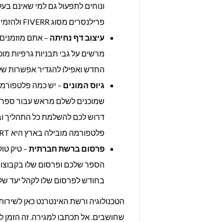
ונוחים לתפעול גם למי שאינם בע
פרילנסרים מסוג FIVERR ולהזמין עיצוב מקצועי בעלות של עשרות שקלים בלבד.
עיצוב דף נחיתה
מרשים על גבי תבניות גרפיות מוכ
החדש ואפילו להגדיר אפשרות של ה
גיוס המונים
– יש כמה פלטפורמו
שמוכנים לשלם מראש עבור ספר ח
דרוש לכם להשלמת כל התהליך וב
פלטפורמה מובילה בארץ היא HEADSTART ובעולם זאת KICKSTARTER.
פרסום ברשת חברתית
– טיק טוק
הספר שלכם ופרסום שלו בקבוצות 
בחודש לפרסום שלו לקהל יעד של 
הטכנולוגיה ורשת האינטרנט כאן לשירו
שחושבים. אל תכתבו למגירה. זה הזמן ל