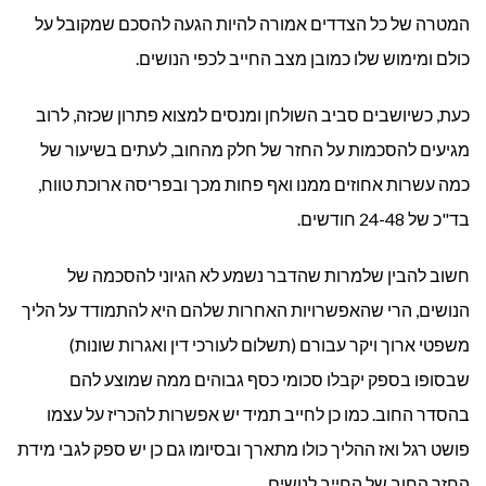
המטרה של כל הצדדים אמורה להיות הגעה להסכם שמקובל על
כולם ומימוש שלו כמובן מצב החייב לכפי הנושים.
כעת, כשיושבים סביב השולחן ומנסים למצוא פתרון שכזה, לרוב
מגיעים להסכמות על החזר של חלק מהחוב, לעתים בשיעור של
כמה עשרות אחוזים ממנו ואף פחות מכך ובפריסה ארוכת טווח,
בד"כ של 24-48 חודשים.
חשוב להבין שלמרות שהדבר נשמע לא הגיוני להסכמה של
הנושים, הרי שהאפשרויות האחרות שלהם היא להתמודד על הליך
משפטי ארוך ויקר עבורם (תשלום לעורכי דין ואגרות שונות)
שבסופו בספק יקבלו סכומי כסף גבוהים ממה שמוצע להם
בהסדר החוב. כמו כן לחייב תמיד יש אפשרות להכריז על עצמו
פושט רגל ואז ההליך כולו מתארך ובסיומו גם כן יש ספק לגבי מידת
החזר החוב של החייב לנושים.