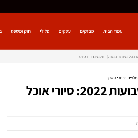
עמוד הבית
מבזקים
עסקים
פלילי
חוק ומשפט
ב
ו נטל מיותר במהלך הקמינו דה סנטיאגו?
סיורים קולינריים בחג שבועות 2022: סיורי אוכל
על
סיורים