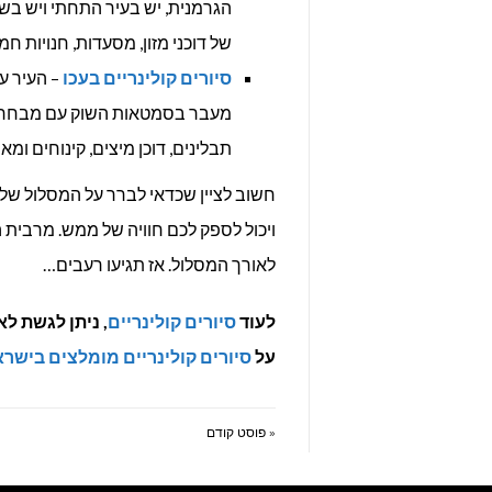
הגרמנית, יש בעיר התחתי ויש בש
של דוכני מזון, מסעדות, חנויות חמ
סיורים קולינריים בעכו
– העיר עכ
מעבר בסמטאות השוק עם מבחר גדול
תבלינים, דוכן מיצים, קינוחים ו
חשוב לציין שכדאי לברר על המסלול של 
ויכול לספק לכם חוויה של ממש. מרבית ה
לאורך המסלול. אז תגיעו רעבים…
לעוד
סיורים קולינריים
, ניתן לגשת ל
על
סיורים קולינריים מומלצים בישר
« פוסט קודם