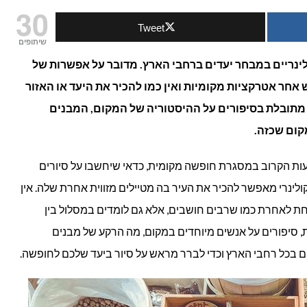
30
Tweet
קולינריים
שיתופים
בחג
ולינריים במבחר יעדים ברחבי הארץ. מדובר על אפשרות של
אחר אטרקציות מקומיות ואין כמו להכיר את היעד או האזור
שבועות
 מתובלת בסיפורים על ההיסטוריה של המקום, המבנים
2022:
קום שכזה.
סיורי
ת הקרוב במסגרת חופשה מקומית, כדאי שיחשבו על סיורים
אוכל
ולינרי מאפשר להכיר את העיר בה מטיילים מזווית אחרת שלה. אין
ת לאחרת כמו שרבים חושבים, אלא גם לומדים במסלול בין
מומלצים
, סיפורים על אנשים מיוחדים במקום, מה הרקע של מבנים
ברחבי
ימים בכל רחבי הארץ וכדי לברר מראש על סיור ביעד שלכם לחופשה.
הארץ